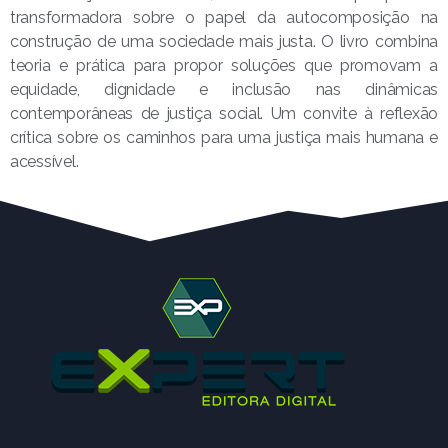
transformadora sobre o papel da autocomposição na
construção de uma sociedade mais justa. O livro combina
teoria e prática para propor soluções que promovam a
equidade, dignidade e inclusão nas dinâmicas
contemporâneas de justiça social. Um convite à reflexão
crítica sobre os caminhos para uma justiça mais humana e
acessível.