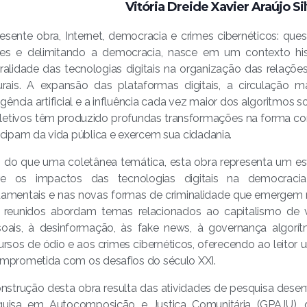
Vitória Dreide Xavier Araújo Si
esente obra, Internet, democracia e crimes cibernéticos: qu
mes e delimitando a democracia, nasce em um contexto his
ralidade das tecnologias digitais na organização das relações
urais. A expansão das plataformas digitais, a circulação
ligência artificial e a influência cada vez maior dos algoritmo
letivos têm produzido profundas transformações na forma c
icipam da vida pública e exercem sua cidadania.
 do que uma coletânea temática, esta obra representa um esfo
re os impactos das tecnologias digitais na democracia
amentais e nas novas formas de criminalidade que emergem no
 reunidos abordam temas relacionados ao capitalismo de v
oais, à desinformação, às fake news, à governança algorítmica
ursos de ódio e aos crimes cibernéticos, oferecendo ao leitor u
mprometida com os desafios do século XXI.
nstrução desta obra resulta das atividades de pesquisa dese
quisa em Autocomposição e Justiça Comunitária (GPAJU),