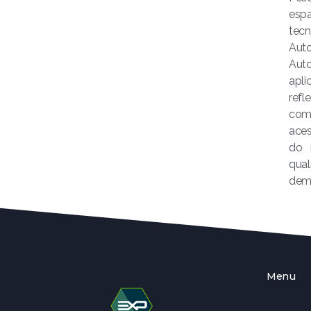
espa
tec
Aut
Auto
apl
refl
comp
aces
do 
qua
demo
Menu