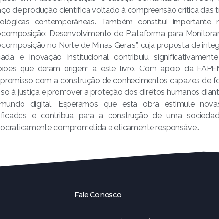
ço de produção científica voltado à compreensão crítica das tr
nológicas contemporâneas. Também constitui importante 
ocomposição: Desenvolvimento de Plataforma para Monitora
composição no Norte de Minas Gerais”, cuja proposta de integ
icada e inovação institucional contribuiu significativam
exões que deram origem a este livro. Com apoio da FAPEMIG
romisso com a construção de conhecimentos capazes de fort
so à justiça e promover a proteção dos direitos humanos dia
mundo digital. Esperamos que esta obra estimule nova
lificados e contribua para a construção de uma socieda
craticamente comprometida e eticamente responsável.
Fale Conosco