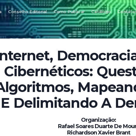
a
Conselho Editorial
Como Publicar
Catálogo
Contato
Internet, Democraci
Cibernéticos: Ques
Algoritmos, Mapean
E Delimitando A D
Organização:
Rafael Soares Duarte De Mou
Richardson Xavier Brant