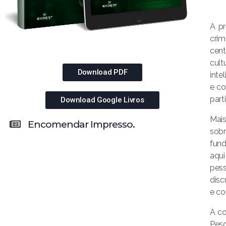
A pr
cri
cent
cult
Download PDF
inte
e co
part
Download Google Livros
Mais
Encomendar Impresso.
sob
fund
aqui
pess
disc
e co
A co
Pes