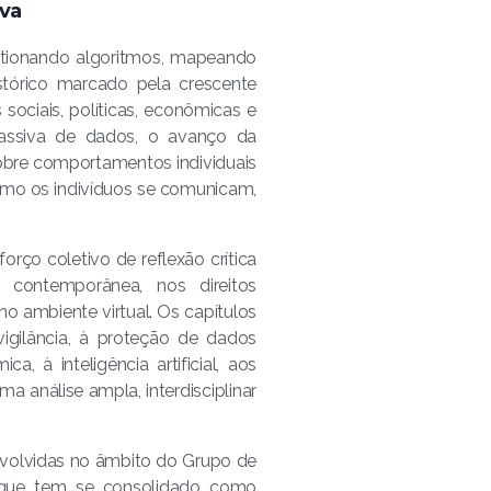
lva
estionando algoritmos, mapeando
tórico marcado pela crescente
 sociais, políticas, econômicas e
 massiva de dados, o avanço da
s sobre comportamentos individuais
omo os indivíduos se comunicam,
rço coletivo de reflexão crítica
 contemporânea, nos direitos
 ambiente virtual. Os capítulos
igilância, à proteção de dados
, à inteligência artificial, aos
ma análise ampla, interdisciplinar
nvolvidas no âmbito do Grupo de
 que tem se consolidado como