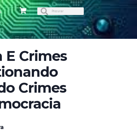
s
a E Crimes
tionando
do Crimes
emocracia
ra