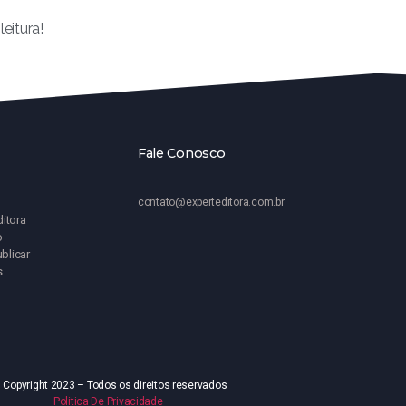
leitura!
Fale Conosco
contato@experteditora.com.br
ditora
o
blicar
s
 Copyright 2023 – Todos os direitos reservados
Politica De Privacidade