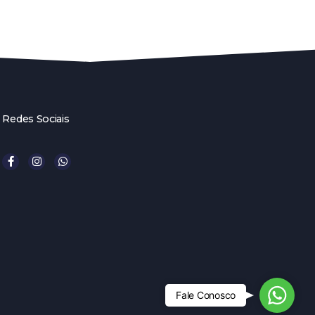
Redes Sociais
W
Fale Conosco
h