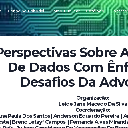
a
Conselho Editorial
Como Publicar
Catálogo
Contato
Perspectivas Sobre 
De Dados Com Ênf
Desafios Da Adv
Organização:
Leide Jane Macedo Da Silva
Coordenação:
na Paula Dos Santos | Anderson Eduardo Pereira | A
sta | Breno Letayf Campos | Fernanda Alves Miranda
 Reis | Juliana Capobiango De Vasconcellos De Barro