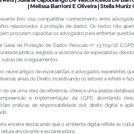
| Melissa Barrioni E Oliveira | Stella Muni
esente livro visa compartilhar conhecimento entre advogado
fios relacionados à proteção de dados. Os textos não apen
ém procuram capacitar os advogados para enfrentar questõe
i Geral de Proteção de Dados Pessoais nº 13.709/18 (LGPD)
nidade jurídica, exigindo a assistência de especialistas devi
outras leis e regulamentos.
vro reúne artigos de especialistas e advogados experientes 
iversas áreas do Direito, incentivando os leitores a refletir e fa
 de ser uma obra de referência, oferece uma análise detalhad
ompreensão e implementação da LGPD, abordando desde
tões práticas de responsabilidade civil, direito digital e ap
ado.
xto encerra destacando que o ambiente digital reflete as cultur
leitura envolvente e esclarecedora.