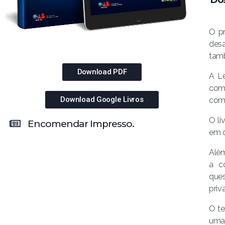
O pr
desa
tamb
Download PDF
A Le
comu
Download Google Livros
com 
O li
Encomendar Impresso.
em d
Além
a c
ques
priv
O te
uma 