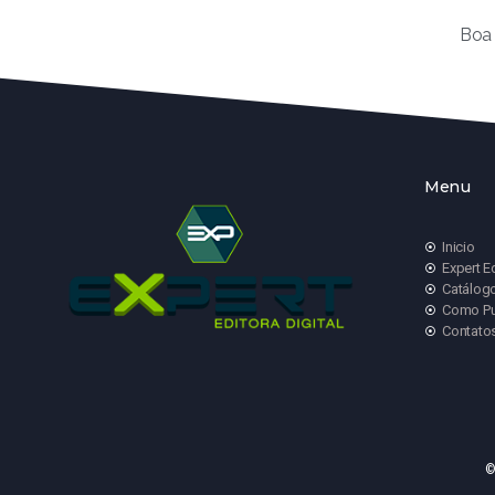
Boa 
Menu
Inicio
Expert E
Catálog
Como Pu
Contato
©