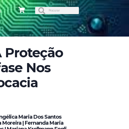
s
A Proteção
ase Nos
ocacia
ngélica Maria Dos Santos
 Moreira | Fernanda Maria
s | Mariana Krollmann Fogli