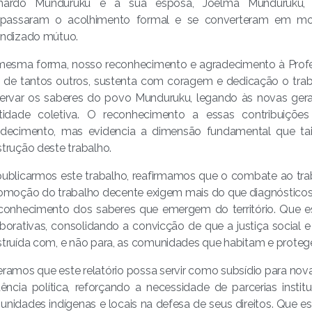
nardo Munduruku e à sua esposa, Joelma Munduruku, c
rapassaram o acolhimento formal e se converteram em m
endizado mútuo.
esma forma, nosso reconhecimento e agradecimento à Profes
 de tantos outros, sustenta com coragem e dedicação o trab
ervar os saberes do povo Munduruku, legando às novas ger
ntidade coletiva. O reconhecimento a essas contribuições
adecimento, mas evidencia a dimensão fundamental que tai
trução deste trabalho.
ublicarmos este trabalho, reafirmamos que o combate ao tr
omoção do trabalho decente exigem mais do que diagnósticos:
conhecimento dos saberes que emergem do território. Que est
borativas, consolidando a convicção de que a justiça social 
truída com, e não para, as comunidades que habitam e prote
ramos que este relatório possa servir como subsídio para nov
dência política, reforçando a necessidade de parcerias inst
nidades indígenas e locais na defesa de seus direitos. Que es