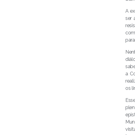
A ex
ser 
resi
comu
para
Nenh
diál
sabe
a Co
real
os l
Esse
ple
epis
Mund
vis