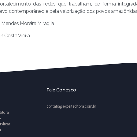
ortalecimento das redes que trabalham, de forma integrada
avo contemporâneo e pela valorização dos povos amazônidas
a Mendes Moreira Miraglia
th Costa Vieira
Fale Conosco
contato@experteditora.com.br
ditora
o
blicar
s