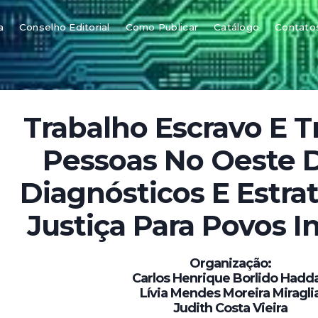
a
Conselho Editorial
Como Publicar
Catálogo
Contato
Trabalho Escravo E T
Pessoas No Oeste D
Diagnósticos E Estra
Justiça Para Povos I
Organização:
Carlos Henrique Borlido Hadd
Lívia Mendes Moreira Miragli
Judith Costa Vieira