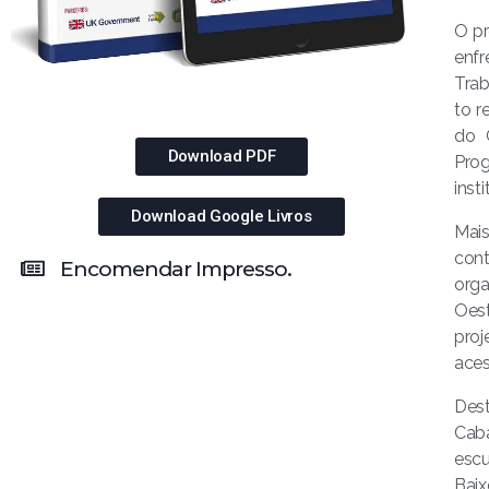
O pr
enfr
Trab
to r
do 
Download PDF
Prog
inst
Download Google Livros
Mais
cont
Encomendar Impresso.
orga
Oest
proj
aces
Dest
Cab
escu
Baix