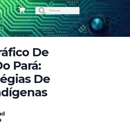
s
ráfico De
o Pará:
tégias De
ndígenas
ad
a