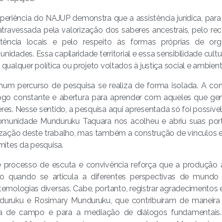
periência do NAJUP demonstra que a assistência jurídica, para
atravessada pela valorização dos saberes ancestrais, pelo r
stência locais e pelo respeito às formas próprias de org
nidades. Essa capilaridade territorial e essa sensibilidade cul
 qualquer política ou projeto voltados à justiça social e ambien
um percurso de pesquisa se realiza de forma isolada. A co
ogo constante e abertura para aprender com aqueles que g
res. Nesse sentido, a pesquisa aqui apresentada só foi possív
munidade Munduruku Taquara nos acolheu e abriu suas porta
ização deste trabalho, mas também a construção de vínculos
imites da pesquisa.
 processo de escuta e convivência reforça que a produção 
no quando se articula a diferentes perspectivas de mundo
temologias diversas. Cabe, portanto, registrar agradecimentos
uruku e Rosimary Munduruku, que contribuíram de maneira 
ita de campo e para a mediação de diálogos fundamentais