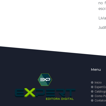
no f
escr
Lívi
Judi
Menu
Inicio
Expert E
Catálog
Como Pu
Contato