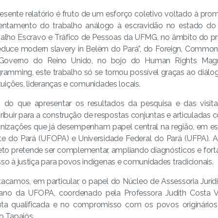
esente relatório é fruto de um esforço coletivo voltado à pr
entamento do trabalho análogo à escravidão no estado do P
alho Escravo e Tráfico de Pessoas da UFMG, no âmbito do proj
educe modern slavery in Belém do Pará”, do Foreign, Commo
Governo do Reino Unido, no bojo do Human Rights Mag
ramming, este trabalho só se tornou possível graças ao diál
ituições, lideranças e comunidades locais.
 do que apresentar os resultados da pesquisa e das visitas
ribuir para a construção de respostas conjuntas e articuladas
nizações que já desempenham papel central na região, em esp
e do Pará (UFOPA) e Universidade Federal do Pará (UFPA). Ao
eto pretende ser complementar, ampliando diagnósticos e for
so à justiça para povos indígenas e comunidades tradicionais.
acamos, em particular, o papel do Núcleo de Assessoria Jurídi
ano da UFOPA, coordenado pela Professora Judith Costa Vi
ta qualificada e no compromisso com os povos originários
o Tapajós.