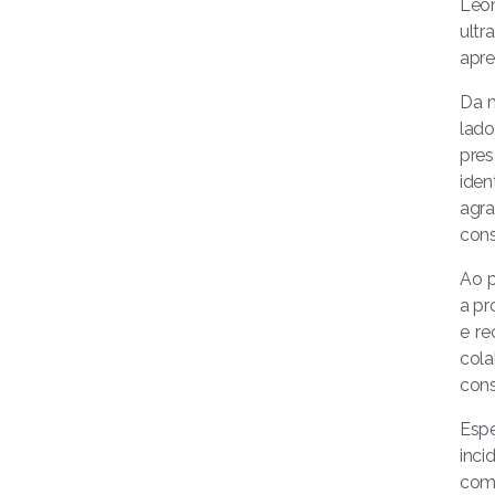
Leo
ult
apr
Da m
lado
pres
ide
agr
cons
Ao p
a pr
e re
cola
cons
Espe
inci
comu